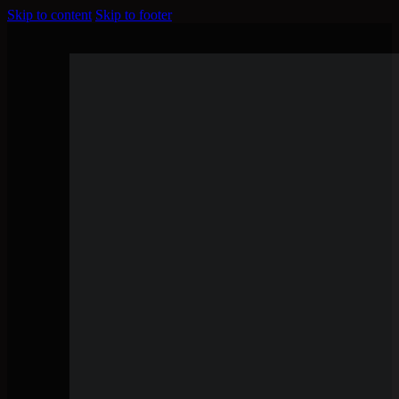
Skip to content
Skip to footer