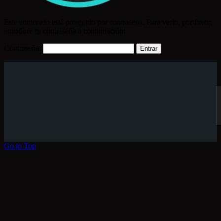
Este contenido está protegido por contraseña. Para verlo, por favor,
introduce tu contraseña a continuación:
Contraseña:
Go to Top